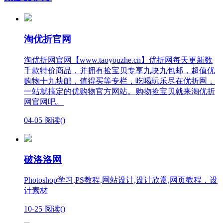
淘优折官网
淘优折网官网【www.taoyouzhe.cn】优折网每天更新数
千款特价商品，并拥有捡宝贝专享九块九包邮，超值优
购物十九块邮，值得买等专栏，吃喝玩乐尽在优折网，
一站就搞定的优购物官方网站。购物捡宝贝就来淘优折
网官网吧。
04-05
阅读(
)
破洛洛网
Photoshop学习,PS教程,网站设计,设计欣赏,网页教程，设
计素材
10-25
阅读(
)