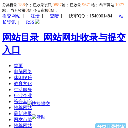
186
9887
9671
1977
分类目录
个； 已收录资讯
篇； 已收录
站； 待审网站
0
0
站；
当月收录
站; 今日审核
站；
提交网站
|
注册
|
登陆
|
快审QQ：1540901484
|
站
长资讯
|
RSS
网站目录_网站网址收录与提交
入口
首页
电脑网络
休闲娱乐
教育文化
生活服务
行业企业
综合其它
推荐网站
最新收录
网友点赞
推荐网站
分类目录快审