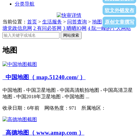
分类导航
软文外链发布
当前位置：
首页
>
生活服务
>
问答查询
>
地图
>列表页面
1
平
原创文章撰写
塘党政信息网
2
有问必答网
3
晒晒IQ网
4
阮一峰的个人网站
网站搜索
地图
中国地图（ map.51240.com/ ）
中国地图 - 中国卫星地图 - 中国高清航拍地图 - 中国高清卫星
地图 - 中国2018年卫星地图 - 中国地图 ...
收录日期：
6年前 网络热度：971 所属地区：
高德地图（ www.amap.com ）