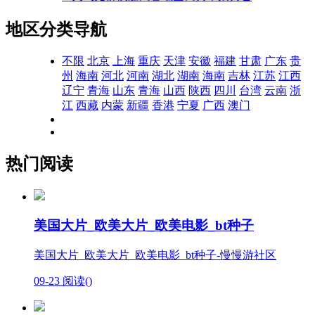
地区分类导航
不限
北京
上海
重庆
天津
安徽
福建
甘肃
广东
贵
州
海南
河北
河南
湖北
湖南
海南
吉林
江苏
江西
辽宁
青海
山东
青海
山西
陕西
四川
台湾
云南
浙
江
西藏
内蒙
新疆
香港
宁夏
广西
澳门
热门阅读
美国大片_欧美大片_欧美电影_bt种子
美国大片_欧美大片_欧美电影_bt种子-慢慢游社区
09-23
阅读(
)