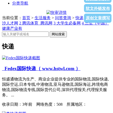
分类导航
软文外链发布
当前位置：
首页
>
生活服务
>
问答查询
>
快递
>列表页面
1
下
原创文章撰写
沙人才网
2
腾讯体育_腾讯网
3
大学生必备网
4
三生（中国）
健康产业有
网站搜索
快递
Fedex国际快递（ www.hstwl.com ）
恒盛通物流为生产、商业企业提供专业的国际物流,国际快递,
国际空运,日本专线,中港物流,亚马逊物流,国际海运,跨境电商
物流,国际物流专线,国际货代公司,深圳代理报关,代理报关服
务。 ...
收录日期：
3年前 网络热度：508 所属地区：