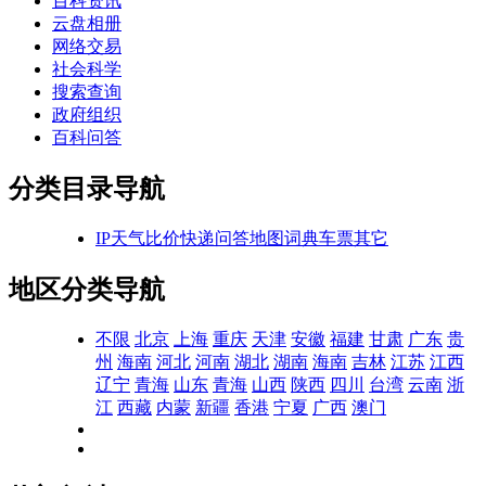
百科资讯
云盘相册
网络交易
社会科学
搜索查询
政府组织
百科问答
分类目录导航
IP
天气
比价
快递
问答
地图
词典
车票
其它
地区分类导航
不限
北京
上海
重庆
天津
安徽
福建
甘肃
广东
贵
州
海南
河北
河南
湖北
湖南
海南
吉林
江苏
江西
辽宁
青海
山东
青海
山西
陕西
四川
台湾
云南
浙
江
西藏
内蒙
新疆
香港
宁夏
广西
澳门