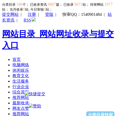
186
9887
9671
1977
分类目录
个； 已收录资讯
篇； 已收录
站； 待审网站
0
0
站；
当月收录
站; 今日审核
站；
提交网站
|
注册
|
登陆
|
快审QQ：1540901484
|
站
长资讯
|
RSS
网站目录_网站网址收录与提交
入口
首页
电脑网络
休闲娱乐
教育文化
生活服务
行业企业
综合其它
推荐网站
最新收录
网友点赞
推荐网站
分类目录快审