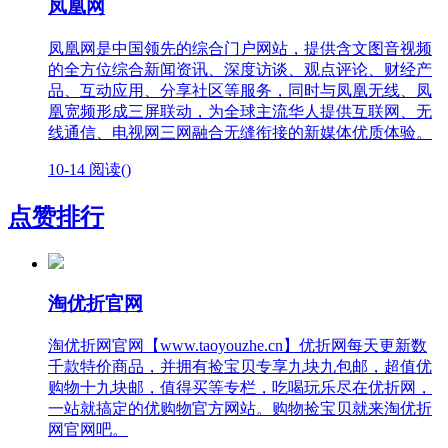
凤凰网
凤凰网是中国领先的综合门户网站，提供含文图音视频
的全方位综合新闻资讯、深度访谈、观点评论、财经产
品、互动应用、分享社区等服务，同时与凤凰无线、凤
凰宽频形成三屏联动，为全球主流华人提供互联网、无
线通信、电视网三网融合无缝衔接的新媒体优质体验。
10-14
阅读(
)
点赞排行
淘优折官网
淘优折网官网【www.taoyouzhe.cn】优折网每天更新数
千款特价商品，并拥有捡宝贝专享九块九包邮，超值优
购物十九块邮，值得买等专栏，吃喝玩乐尽在优折网，
一站就搞定的优购物官方网站。购物捡宝贝就来淘优折
网官网吧。